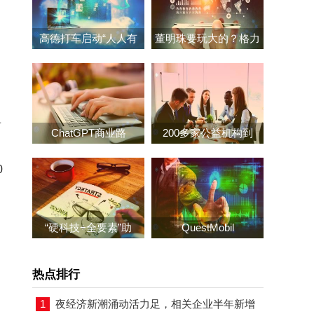
高德打车启动“人人有
董明珠要玩大的？格力
前
ChatGPT商业路
200多家公益机构到
0
“硬科技+全要素”助
QuestMobil
热点排行
1
夜经济新潮涌动活力足，相关企业半年新增