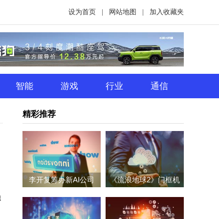
设为首页
|
网站地图
|
加入收藏夹
智能
游戏
行业
通信
精彩推荐
李开复筹办新AI公司
《流浪地球2》门框机
融