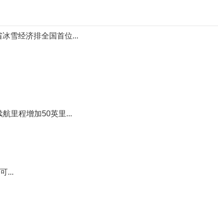
冰雪经济排全国首位...
里程增加50英里...
..