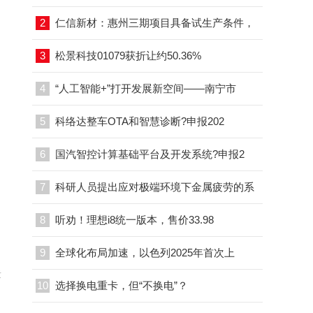
2
仁信新材：惠州三期项目具备试生产条件，
3
松景科技01079获折让约50.36%
4
“人工智能+”打开发展新空间——南宁市
5
科络达整车OTA和智慧诊断?申报202
6
国汽智控计算基础平台及开发系统?申报2
7
科研人员提出应对极端环境下金属疲劳的系
8
听劝！理想i8统一版本，售价33.98
9
全球化布局加速，以色列2025年首次上
章
10
选择换电重卡，但“不换电”？