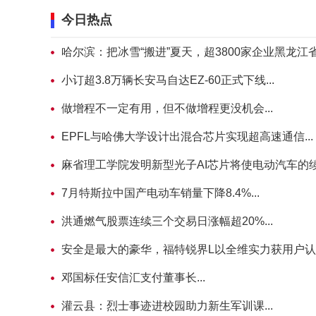
今日热点
哈尔滨：把冰雪“搬进”夏天，超3800家企业黑龙江省
小订超3.8万辆长安马自达EZ-60正式下线...
做增程不一定有用，但不做增程更没机会...
EPFL与哈佛大学设计出混合芯片实现超高速通信...
麻省理工学院发明新型光子AI芯片将使电动汽车的续航
7月特斯拉中国产电动车销量下降8.4%...
洪通燃气股票连续三个交易日涨幅超20%...
安全是最大的豪华，福特锐界L以全维实力获用户认可.
邓国标任安信汇支付董事长...
灌云县：烈士事迹进校园助力新生军训课...